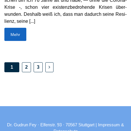
schen bin ich 76 Jahre alt und habe, — ohne die Corona-
Krise -, schon vier exis­tenz­be­dro­hende Krisen über­
wunden. Deshalb weiß ich, dass man dadurch seine Resi­
lienz, seine [...]
Mehr
1
2
3
Dr. Gudrun Fey · Elfenstr. 93 · 70567 Stuttgart |
Impressum &