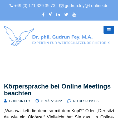
+49 (0) 171 329 35 73
gudrun.fey@t-online.de
BLOG
Körpersprache bei Online Meetings
beachten
GUDRUN FEY
6. MÄRZ 2022
NO RESPONSES
„Was wackelt die denn so mit dem Kopf?“ Oder: „Der sitzt
da wie ein Ölgötze!“ Viel­leicht hat Sie das in Online-