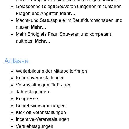
Gelas­senheit siegt! Souverän umgehen mit unfairen
Fragen und Angriffen
Mehr…
Macht- und Status­spiele im Beruf durch­schauen und
nutzen
Mehr…
Mehr Erfolg als Frau: Souverän und kompetent
auftreten
Mehr…
Anlässe
Weiter­bildung der Mitarbeiter*nnen
Kunden­ver­an­stal­tungen
Veran­stal­tungen für Frauen
Jahres­ta­gungen
Kongresse
Betriebs­ver­samm­lungen
Kick-off-Veran­stal­tungen
Incentive-Veran­stal­tungen
Vertriebs­ta­gungen