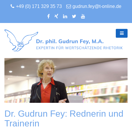
+49 (0) 171 329 35 73
gudrun.fey@t-online.de
Dr. Gudrun Fey: Rednerin und
Trainerin