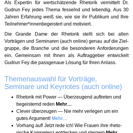
Als Expertin für wert­schät­zende Rhetorik vermittelt Dr.
Gudrun Fey jedes Thema fesselnd und lebendig. Aus 30
Jahren Erfahrung weiß sie, wie sie ihr Publikum und Ihre
Teilnehmer*innenbegeistert und motiviert.
Die Grande Dame der Rhetorik stellt sich bei allen
Vorträgen und Semi­naren (auch online) genau auf die Ziel­
gruppe, die Branche und die beson­deren Anfor­de­rungen
ein. Gemeinsam mit Ihnen als Auftrag­geber entwi­ckelt
Gudrun Fey die pass­genaue Lösung für Ihren Anlass.
Themenauswahl für Vorträge,
Seminare und Keynotes (auch online)
Rhetorik mit Power — Über­zeugend auftreten und
begeis­ternd reden
Mehr…
Clever über­zeugen — Nie mehr verlegen um ein
gutes Argument!
Mehr…
Vorhang auf! Jetzt rede ich! Wie Frauen ihre rheto­
rische Kompetenz entdecken und steigern
Mehr…