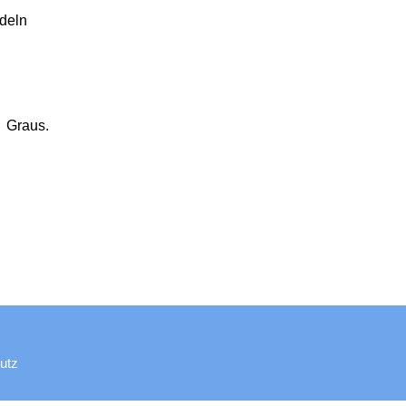
ndeln
n Graus.
utz