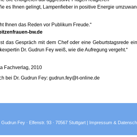
ie es Ihnen gelingt, Lampen­fieber in positive Energie umzuwa
t Ihnen das Reden vor Publikum Freude.“
itzenfrauen-bw.de
ist das Gespräch mit dem Chef oder eine Geburts­tagsrede ei
ik­ex­pertin Dr. Gudrun Fey weiß, wie die Aufregung vergeht.“
a Fach­verlag, 2010
ich bei Dr. Gudrun Fey: gudrun.fey@t‑online.de
 Gudrun Fey · Elfenstr. 93 · 70567 Stuttgart |
Impressum & Datensch