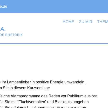
e.de
HOME
ZU MIR
THE
 Ihr Lampen­fieber in positive Energie umwandeln.
n Sie in diesem Kurzseminar:
elche Alarm­pro­gramme das Reden vor Publikum auslöst
ie Sie mit “Flucht­ver­halten” und Blackouts umgehen
ie Sie erfolg­reich auf aggressive Fragen reagieren