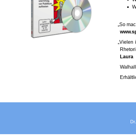
W
„
So mach
www.sp
„
Vielen 
Rheto­r
Laura
Walhall
Erhältl
Dr.