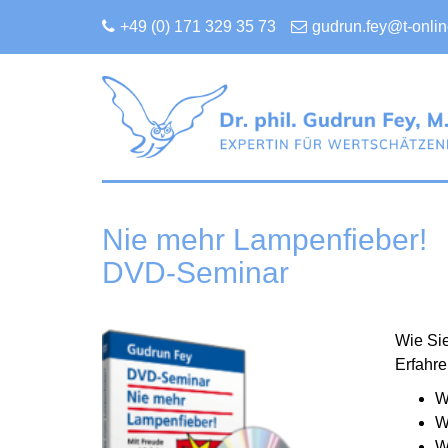
+49 (0) 171 329 35 73
gudrun.fey@t-onlin
Nie mehr Lampenfieber!
DVD-Seminar
Wie Sie
Erfahre
W
W
W